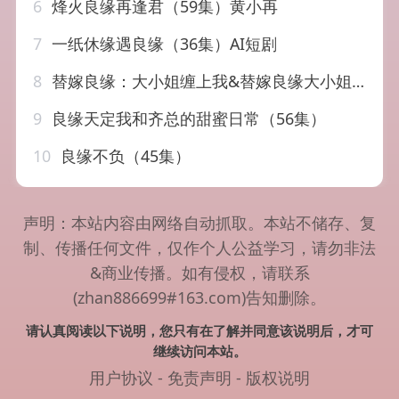
6
烽火良缘再逢君（59集）黄小再
7
一纸休缘遇良缘（36集）AI短剧
8
替嫁良缘：大小姐缠上我&替嫁良缘大小姐缠上我（76集）AI短剧
9
良缘天定我和齐总的甜蜜日常（56集）
10
良缘不负（45集）
声明：本站内容由网络自动抓取。本站不储存、复
制、传播任何文件，仅作个人公益学习，请勿非法
&商业传播。如有侵权，请联系
(zhan886699#163.com)告知删除。
请认真阅读以下说明，您只有在了解并同意该说明后，才可
继续访问本站。
用户协议
-
免责声明
-
版权说明