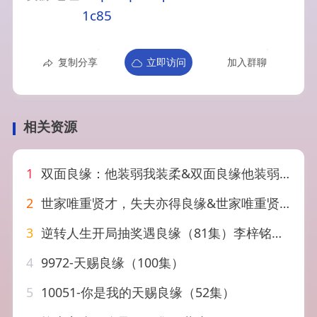
1c85
复制分享
立即访问
加入群聊
相关资源
1
双面良缘：他装弱我装柔&双面良缘他装弱我装柔（65集）AI短剧
2
世家唯重贤才，失夫亦得良缘&世家唯重贤才失夫亦得良缘（34集）AI短剧
3
逆转人生开局抽奖遇良缘（81集）李梓铭&冯青青
4
9972-天赐良缘（100集）
5
10051-你是我的天赐良缘（52集）