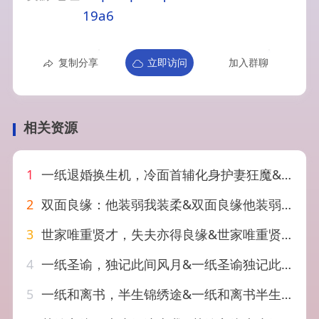
19a6
复制分享
立即访问
加入群聊
相关资源
1
一纸退婚换生机，冷面首辅化身护妻狂魔&一纸退婚换生机冷面首辅化身护妻狂魔（50集）AI短剧
2
双面良缘：他装弱我装柔&双面良缘他装弱我装柔（65集）AI短剧
3
世家唯重贤才，失夫亦得良缘&世家唯重贤才失夫亦得良缘（34集）AI短剧
4
一纸圣谕，独记此间风月&一纸圣谕独记此间风月（56集）AI短剧
5
一纸和离书，半生锦绣途&一纸和离书半生锦绣途（37集）AI短剧