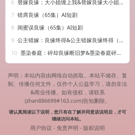
6
替嫁良缘：大小姐缠上我&替嫁良缘大小姐缠上我（76集）AI短剧
7
错席良缘（65集）AI短剧
8
闺蜜误良缘（65集）AI短剧
9
公主错嫁：良缘终得&公主错嫁良缘终得（54集）AI短剧
10
墨染春庭：碎却良缘断旧梦&墨染春庭碎却良缘断旧梦（50集）AI短剧
声明：本站内容由网络自动抓取。本站不储存、复
制、传播任何文件，仅作个人公益学习，请勿非法
&商业传播。如有侵权，请联系
(zhan886699#163.com)告知删除。
请认真阅读以下说明，您只有在了解并同意该说明后，才可
继续访问本站。
用户协议
-
免责声明
-
版权说明