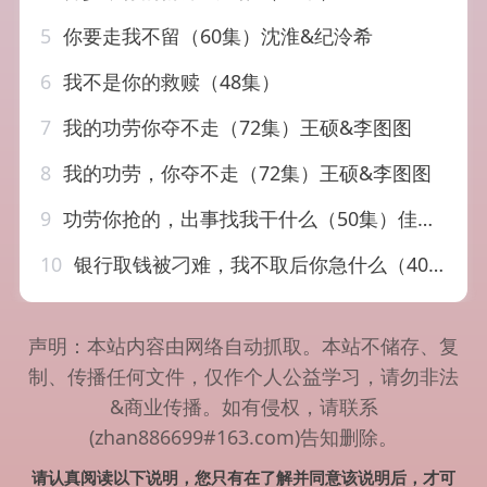
5
你要走我不留（60集）沈淮&纪泠希
6
我不是你的救赎（48集）
7
我的功劳你夺不走（72集）王硕&李图图
8
我的功劳，你夺不走（72集）王硕&李图图
9
功劳你抢的，出事找我干什么（50集）佳琪&季康
10
银行取钱被刁难，我不取后你急什么（40集）刘嘉惠＆杨紫绚
声明：本站内容由网络自动抓取。本站不储存、复
制、传播任何文件，仅作个人公益学习，请勿非法
&商业传播。如有侵权，请联系
(zhan886699#163.com)告知删除。
请认真阅读以下说明，您只有在了解并同意该说明后，才可