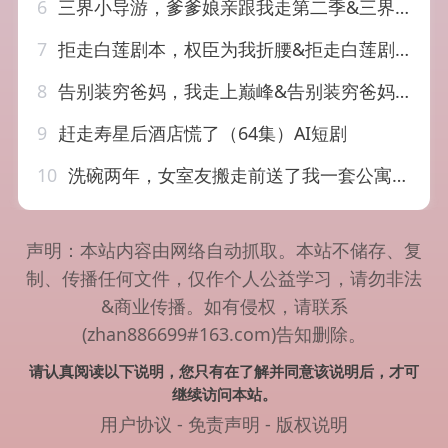
6
三界小导游，爹爹娘亲跟我走第二季&三界小导游爹爹娘亲跟我走第二季（35集）AI短剧
7
拒走白莲剧本，权臣为我折腰&拒走白莲剧本权臣为我折腰（30集）AI短剧
8
告别装穷爸妈，我走上巅峰&告别装穷爸妈我走上巅峰（79集）田苗苗&牛博宇&伊萌&王嬿雯&郭小汐
9
赶走寿星后酒店慌了（64集）AI短剧
10
洗碗两年，女室友搬走前送了我一套公寓&洗碗两年女室友搬走前送了我一套公寓（60集）AI短剧
声明：本站内容由网络自动抓取。本站不储存、复
制、传播任何文件，仅作个人公益学习，请勿非法
&商业传播。如有侵权，请联系
(zhan886699#163.com)告知删除。
请认真阅读以下说明，您只有在了解并同意该说明后，才可
继续访问本站。
用户协议
-
免责声明
-
版权说明