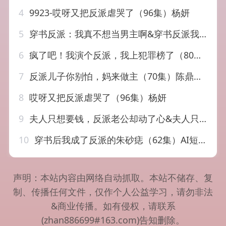
4
9923-哎呀又把反派虐哭了（96集）杨妍
5
穿书反派：我真不想当男主啊&穿书反派我真不想当男主啊（76集）AI短剧
6
疯了吧！我演个反派，我上犯罪榜了（80集）皮德胜＆王姝懿
7
反派儿子你别怕，妈来做主（70集）陈鼎新&吕钊
8
哎呀又把反派虐哭了（96集）杨妍
9
夫人只想要钱，反派老公却动了心&夫人只想要钱反派老公却动了心（88集）AI短剧
10
穿书后我成了反派的朱砂痣（62集）AI短剧
声明：本站内容由网络自动抓取。本站不储存、复
制、传播任何文件，仅作个人公益学习，请勿非法
&商业传播。如有侵权，请联系
(zhan886699#163.com)告知删除。