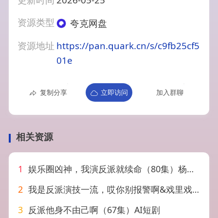
更新时间
2026-05-25
资源类型
夸克网盘
资源地址
https://pan.quark.cn/s/c9fb25cf5
01e
复制分享
立即访问
加入群聊
相关资源
1
娱乐圈凶神，我演反派就续命（80集）杨汐&姜山
2
我是反派演技一流，哎你别报警啊&戏里戏外（54集）钟孟豪&杨苏淇
3
反派他身不由己啊（67集）AI短剧