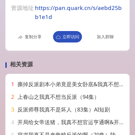
资源地址
https://pan.quark.cn/s/aebd25b
b1e1d
复制分享
立即访问
加入群聊
相关资源
1
撕掉反派剧本小弟竟是美女卧底&我真不想除恶扬善啊（83集）王冠彭&苏弋涵
2
上春山之我真不想当反派（94集）
3
反派师尊我真不是坏人（83集）AI短剧
4
开局给女帝送猪，我真不想官运亨通啊&开局给女帝送猪我真不想官运亨通啊（60集）AI短剧
5
穿书我真不是来救赎反派的啊（70集）陆子璞＆陈雨婷