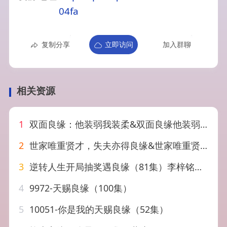
04fa
复制分享
立即访问
加入群聊
相关资源
1
双面良缘：他装弱我装柔&双面良缘他装弱我装柔（65集）AI短剧
2
世家唯重贤才，失夫亦得良缘&世家唯重贤才失夫亦得良缘（34集）AI短剧
3
逆转人生开局抽奖遇良缘（81集）李梓铭&冯青青
4
9972-天赐良缘（100集）
5
10051-你是我的天赐良缘（52集）