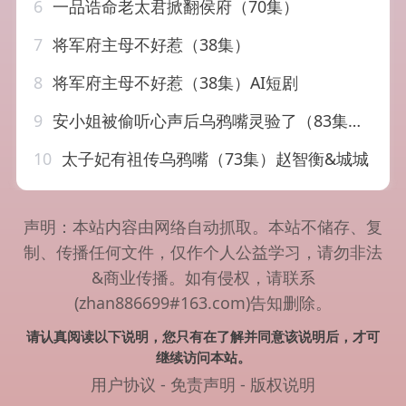
6
一品诰命老太君掀翻侯府（70集）
7
将军府主母不好惹（38集）
8
将军府主母不好惹（38集）AI短剧
9
安小姐被偷听心声后乌鸦嘴灵验了（83集）杜子阳&耿池苏
10
太子妃有祖传乌鸦嘴（73集）赵智衡&城城
声明：本站内容由网络自动抓取。本站不储存、复
制、传播任何文件，仅作个人公益学习，请勿非法
&商业传播。如有侵权，请联系
(zhan886699#163.com)告知删除。
请认真阅读以下说明，您只有在了解并同意该说明后，才可
继续访问本站。
用户协议
-
免责声明
-
版权说明