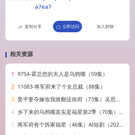
a7ea7
复制分享
立即访问
加入群聊
相关资源
1
9754-霍总您的夫人是乌鸦嘴（59集）
2
11083-将军府来了个女总裁（88集）
3
娶平妻夺嫁妆我掀翻这侯府（73集）吴思腾&黄子珺
4
乡下来的乌鸦嘴其实是福星第2季（70集）韩昕芮&王枫寻
5
将军府有个拆家福星（46集）AI短剧（2026）