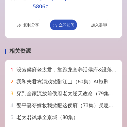
5806c
复制分享
立即访问
加入群聊
相关资源
1
没落侯府老太君，靠跑龙套养活侯府&没落侯府老太君靠跑龙套养活侯府（30集）AI短剧
2
我和夫君靠演戏掀翻江山（60集）AI短剧
3
穿到全家流放前侯府老太逆天改命（79集）佴一文&董蕊
4
娶平妻夺嫁妆我掀翻这侯府（73集）吴思腾&黄子珺
5
老太君飒爆全京城（80集）