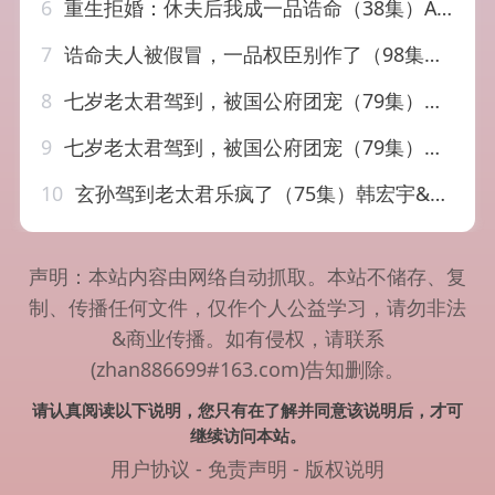
6
重生拒婚：休夫后我成一品诰命（38集）Ai短剧
7
诰命夫人被假冒，一品权臣别作了（98集）王铮＆黄骞
8
七岁老太君驾到，被国公府团宠（79集）石佳＆王子菡
9
七岁老太君驾到，被国公府团宠（79集）石佳＆王子菡
10
玄孙驾到老太君乐疯了（75集）韩宏宇&李钰
声明：本站内容由网络自动抓取。本站不储存、复
制、传播任何文件，仅作个人公益学习，请勿非法
&商业传播。如有侵权，请联系
(zhan886699#163.com)告知删除。
请认真阅读以下说明，您只有在了解并同意该说明后，才可
继续访问本站。
用户协议
-
免责声明
-
版权说明