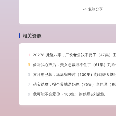
复制分享
相关资源
1
20278-觉醒八零，厂长老公我不要了（47集）王英杰＆
3
偷听我心声后，美女总裁绷不住了（61集）刘欣悦&
5
岁月忽已暮，潇潇归来时（100集）彭剑雄＆刘
7
萌宝助攻：拐个爹地送妈咪（76集）李佳琛（秦琛琛）
9
我可能不会爱你（100集）徐鹤尼&刘欣悦