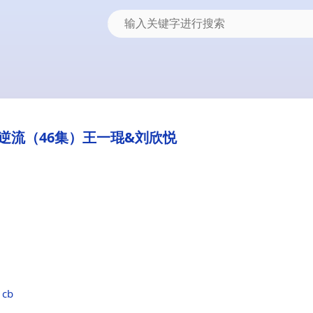
逆流（46集）王一琨&刘欣悦
1cb