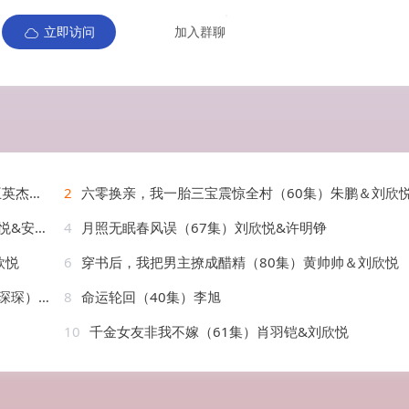
立即访问
加入群聊
刘欣悦
2
六零换亲，我一胎三宝震惊全村（60集）朱鹏＆刘欣
安逸轩
4
月照无眠春风误（67集）刘欣悦&许明铮
欣悦
6
穿书后，我把男主撩成醋精（80集）黄帅帅＆刘欣悦
＆刘欣悦
8
命运轮回（40集）李旭
10
千金女友非我不嫁（61集）肖羽铠&刘欣悦