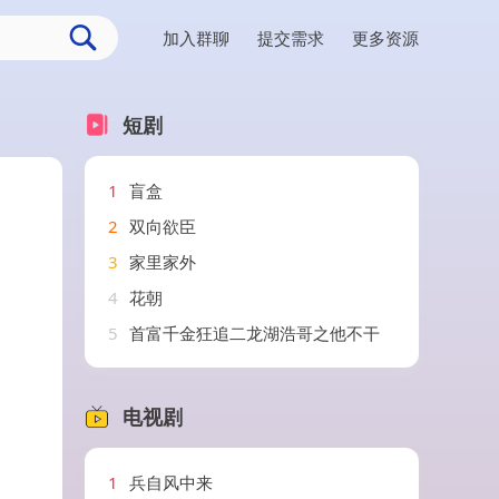
加入群聊
提交需求
更多资源
短剧
1
盲盒
2
双向欲臣
3
家里家外
4
花朝
5
首富千金狂追二龙湖浩哥之他不干
电视剧
1
兵自风中来