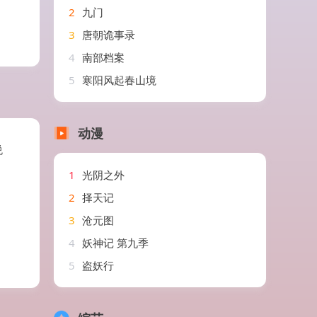
2
九门
3
唐朝诡事录
4
南部档案
5
寒阳风起春山境
动漫
悦
1
光阴之外
2
择天记
3
沧元图
4
妖神记 第九季
5
盗妖行