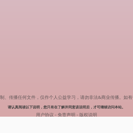
传播任何文件，仅作个人公益学习，请勿非法&商业传播。如有侵权，请联系
请认真阅读以下说明，您只有在了解并同意该说明后，才可继续访问本站。
用户协议
-
免责声明
-
版权说明
© 2024 肥猫追剧 Powered by mao.souldebug.com
网站地图