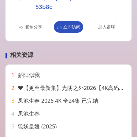
53b8d
复制分享
立即访问
加入群聊
相关资源
1
骄阳似我
2
❤️【更至最新集】光阴之外2026【4K高码】❤️
3
凤池生春 2026 4K 全24集 已完结
4
凤池生春
5
狐妖皇嫂 (2025)