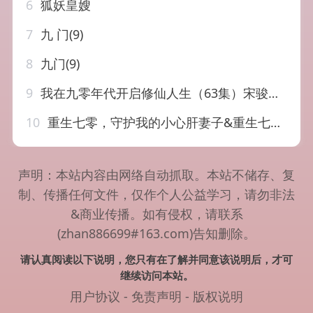
6
狐妖皇嫂
7
九 门(9)
8
九门(9)
9
我在九零年代开启修仙人生（63集）宋骏&吕怡萱
10
重生七零，守护我的小心肝妻子&重生七零守护我的小心肝妻子（81集）翟兆星&宋宇欣
声明：本站内容由网络自动抓取。本站不储存、复
制、传播任何文件，仅作个人公益学习，请勿非法
&商业传播。如有侵权，请联系
(zhan886699#163.com)告知删除。
请认真阅读以下说明，您只有在了解并同意该说明后，才可
继续访问本站。
用户协议
-
免责声明
-
版权说明