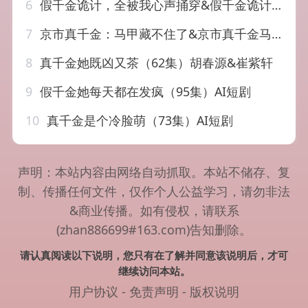
6
假千金诡计，全被我心声捅穿&假千金诡计全被我心声捅穿（52集）AI短剧
7
京市真千金：马甲藏不住了&京市真千金马甲藏不住了（66集）AI短剧
8
真千金她既凶又茶（62集）胡春源&崔紫轩
9
假千金她每天都在发疯（95集）AI短剧
10
真千金是个冷脸萌（73集）AI短剧
声明：本站内容由网络自动抓取。本站不储存、复
制、传播任何文件，仅作个人公益学习，请勿非法
&商业传播。如有侵权，请联系
(zhan886699#163.com)告知删除。
请认真阅读以下说明，您只有在了解并同意该说明后，才可
继续访问本站。
用户协议
-
免责声明
-
版权说明