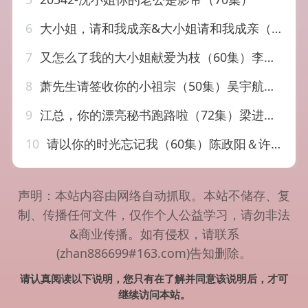
6
大小姐，请和我成亲&大小姐请和我成亲（45集）AI短剧
7
又怎么了我的大小姐献爱为枝（60集）李卓扬&阿尚（魏江）
8
萧先生请签收你的小祖宗（50集）吴宇航&雷馥缦
9
江总，你的漂亮秘书跑路啦（72集）梁进&刘晚柠
10
请以你的时光忘记我（60集）陈政阳＆许诺
声明：本站内容由网络自动抓取。本站不储存、复
制、传播任何文件，仅作个人公益学习，请勿非法
&商业传播。如有侵权，请联系
(zhan886699#163.com)告知删除。
请认真阅读以下说明，您只有在了解并同意该说明后，才可
继续访问本站。