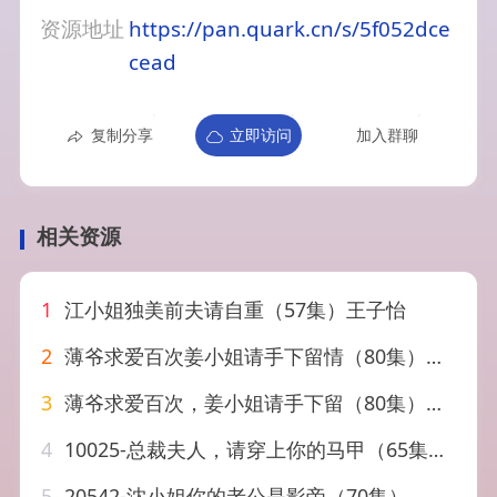
资源地址
https://pan.quark.cn/s/5f052dce
cead
复制分享
立即访问
加入群聊
相关资源
1
江小姐独美前夫请自重（57集）王子怡
2
薄爷求爱百次姜小姐请手下留情（80集）徐江帅＆常丹丹
3
薄爷求爱百次，姜小姐请手下留（80集）常丹丹&徐江帅
4
10025-总裁夫人，请穿上你的马甲（65集）月野兔
5
20542-沈小姐你的老公是影帝（70集）