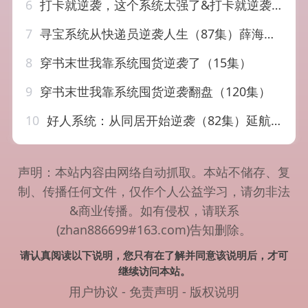
6
打卡就逆袭，这个系统太强了&打卡就逆袭这个系统太强了（80集）刘洋&周晓雅
7
寻宝系统从快递员逆袭人生（87集）薛海威&李念欣
8
穿书末世我靠系统囤货逆袭了（15集）
9
穿书末世我靠系统囤货逆袭翻盘（120集）
10
好人系统：从同居开始逆袭（82集）延航宇&周晓雅
声明：本站内容由网络自动抓取。本站不储存、复
制、传播任何文件，仅作个人公益学习，请勿非法
&商业传播。如有侵权，请联系
(zhan886699#163.com)告知删除。
请认真阅读以下说明，您只有在了解并同意该说明后，才可
继续访问本站。
用户协议
-
免责声明
-
版权说明