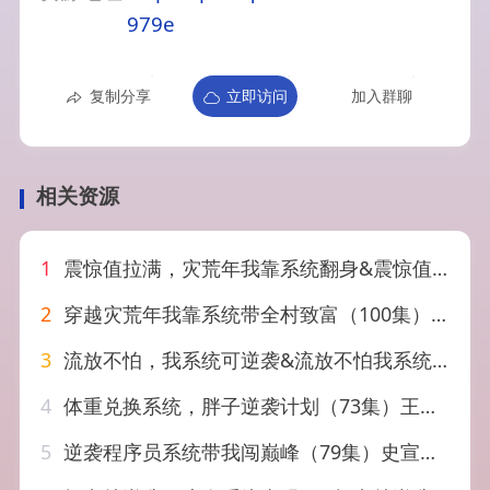
979e
复制分享
立即访问
加入群聊
相关资源
1
震惊值拉满，灾荒年我靠系统翻身&震惊值拉满灾荒年我靠系统翻身（80集）时一
2
穿越灾荒年我靠系统带全村致富（100集）唐龙灿＆赵美琦
3
流放不怕，我系统可逆袭&流放不怕我系统可逆袭（52集）AI短剧
4
体重兑换系统，胖子逆袭计划（73集）王凯沐＆李婧也
5
逆袭程序员系统带我闯巅峰（79集）史宣洪&潘嘉荷