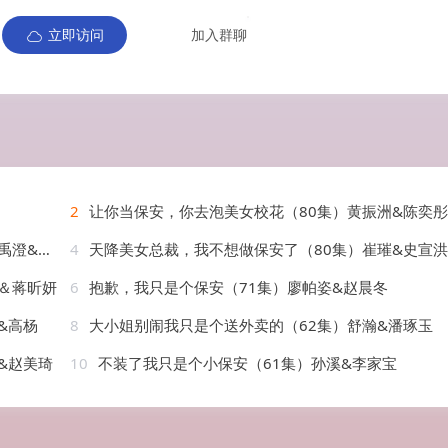
立即访问
加入群聊
2
让你当保安，你去泡美女校花（80集）黄振洲&陈奕彤
&天天
4
天降美女总裁，我不想做保安了（80集）崔璀&史宣洪
＆蒋昕妍
6
抱歉，我只是个保安（71集）廖帕姿&赵晨冬
&高杨
8
大小姐别闹我只是个送外卖的（62集）舒瀚&潘琢玉
&赵美琦
10
不装了我只是个小保安（61集）孙溪&李家宝