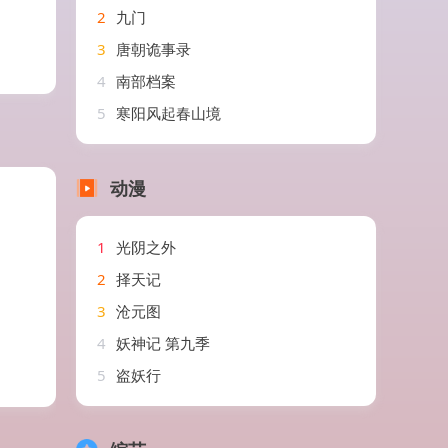
2
九门
3
唐朝诡事录
4
南部档案
5
寒阳风起春山境
动漫
1
光阴之外
2
择天记
3
沧元图
4
妖神记 第九季
5
盗妖行