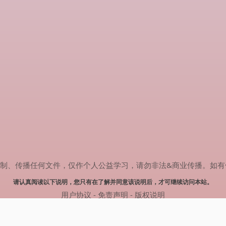
传播任何文件，仅作个人公益学习，请勿非法&商业传播。如有侵权，请联系
请认真阅读以下说明，您只有在了解并同意该说明后，才可继续访问本站。
用户协议
-
免责声明
-
版权说明
© 2024 肥猫追剧 Powered by mao.souldebug.com
网站地图