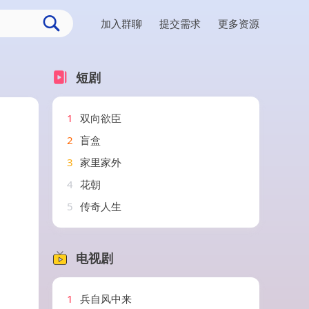
加入群聊
提交需求
更多资源
短剧
1
双向欲臣
2
盲盒
3
家里家外
4
花朝
5
传奇人生
电视剧
1
兵自风中来