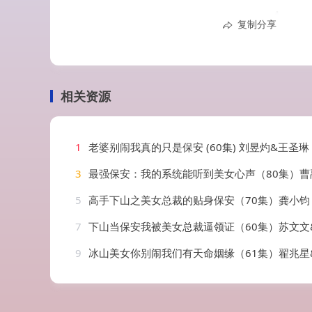
复制分享
相关资源
1
老婆别闹我真的只是保安 (60集) 刘昱灼&王圣琳
3
最强保安：我的系统能听到美女心声（80集）曹禹澄
5
高手下山之美女总裁的贴身保安（70集）龚小钧
7
下山当保安我被美女总裁逼领证（60集）苏文文
9
冰山美女你别闹我们有天命姻缘（61集）翟兆星