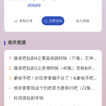
d9689
复制分享
立即访问
加入群聊
相关资源
1
爆发吧短剧4之重返校园特辑（71集）王坤&李科霖&王欣政&姚筱筱&杨晨曦&叶皓然&张楚寒
2
爆发吧短剧2之弄潮特辑（40集）管栎&许梦圆&石杭鹭&李彦漫&代高政&陈芳彤&李是侥&李歌洋
3
爹收手吧！奸臣梦要藏不住了！&爹收手吧奸臣梦要藏不住了（80集）AI短剧
4
他非要娶我这个扫把星为妻那行吧（22集）AI短剧
5
杜培源短剧专辑