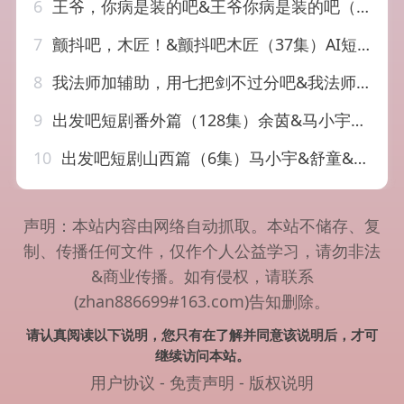
6
王爷，你病是装的吧&王爷你病是装的吧（30集）AI短剧
7
颤抖吧，木匠！&颤抖吧木匠（37集）AI短剧
8
我法师加辅助，用七把剑不过分吧&我法师加辅助用七把剑不过分吧（60集）AI短剧
9
出发吧短剧番外篇（128集）余茵&马小宇&白方文&舒童&觅七&滕泽文
10
出发吧短剧山西篇（6集）马小宇&舒童&滕泽文&余茵&觅七&白方文
声明：本站内容由网络自动抓取。本站不储存、复
制、传播任何文件，仅作个人公益学习，请勿非法
&商业传播。如有侵权，请联系
(zhan886699#163.com)告知删除。
请认真阅读以下说明，您只有在了解并同意该说明后，才可
继续访问本站。
用户协议
-
免责声明
-
版权说明