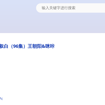
叙白（96集）王朝阳&咪咔
7c