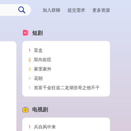
加入群聊
提交需求
更多资源
短剧
1
盲盒
2
双向欲臣
3
家里家外
4
花朝
5
首富千金狂追二龙湖浩哥之他不干
电视剧
1
兵自风中来