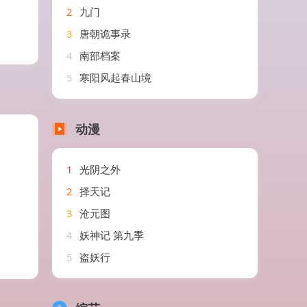
2
九门
3
唐朝诡事录
4
南部档案
5
寒阳风起春山境
动漫
1
光阴之外
2
择天记
3
沧元图
4
妖神记 第九季
5
盗妖行