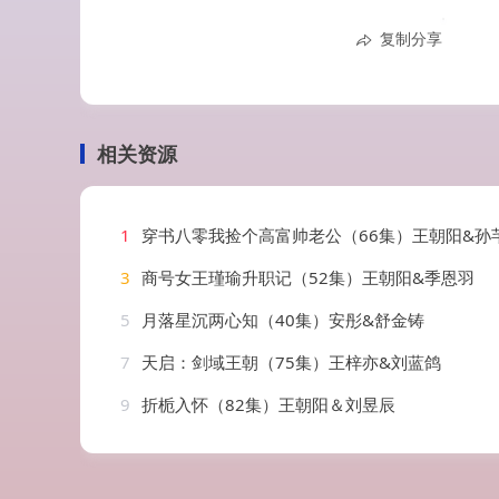
复制分享
相关资源
1
穿书八零我捡个高富帅老公（66集）王朝阳&孙
3
商号女王瑾瑜升职记（52集）王朝阳&季恩羽
5
月落星沉两心知（40集）安彤&舒金铸
7
天启：剑域王朝（75集）王梓亦&刘蓝鸽
9
折栀入怀（82集）王朝阳＆刘昱辰