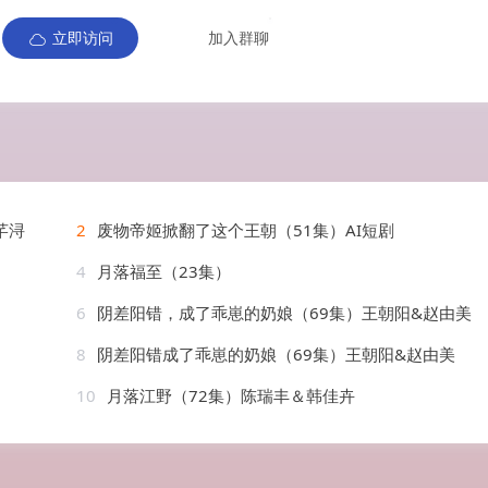
立即访问
加入群聊
芊浔
2
废物帝姬掀翻了这个王朝（51集）AI短剧
4
月落福至（23集）
6
阴差阳错，成了乖崽的奶娘（69集）王朝阳&赵由美
8
阴差阳错成了乖崽的奶娘（69集）王朝阳&赵由美
10
月落江野（72集）陈瑞丰＆韩佳卉