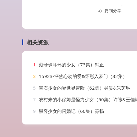
复制分享
相关资源
1
戴珍珠耳环的少女（73集）钟正
3
15923-怦然心动的爱&怀崽入豪门（32集）
5
宝石少女的异世界冒险（62集）吴昊&朱芝琳
7
农村来的小保姆是怪力少女（50集）许陈&王佳
9
黑客少女的闪婚记（60集）苏畅