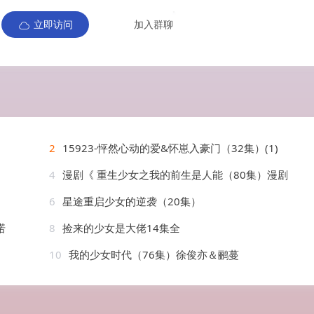
立即访问
加入群聊
2
15923-怦然心动的爱&怀崽入豪门（32集）(1)
4
漫剧《 重生少女之我的前生是人能（80集）漫剧
6
星途重启少女的逆袭（20集）
诺
8
捡来的少女是大佬14集全
10
我的少女时代（76集）徐俊亦＆鹂蔓