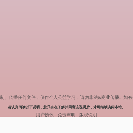
传播任何文件，仅作个人公益学习，请勿非法&商业传播。如有侵权，请联系
请认真阅读以下说明，您只有在了解并同意该说明后，才可继续访问本站。
用户协议
-
免责声明
-
版权说明
© 2024 肥猫追剧 Powered by mao.souldebug.com
网站地图