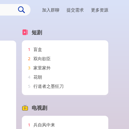
加入群聊
提交需求
更多资源
短剧
1
盲盒
2
双向欲臣
3
家里家外
4
花朝
5
行道者之墨狂刀
电视剧
1
兵自风中来