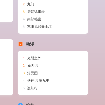
2
九门
3
唐朝诡事录
4
南部档案
5
寒阳风起春山境
动漫
1
光阴之外
2
择天记
3
沧元图
4
妖神记 第九季
5
盗妖行