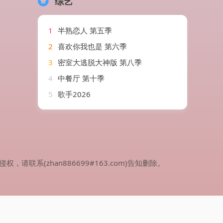
综艺
1
半熟恋人 第五季
2
喜欢你我也是 第六季
3
密室大逃脱大神版 第八季
4
中餐厅 第十季
5
歌手2026
(zhan886699#163.com)告知删除。