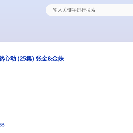
心动 (25集) 张金&金姝
765