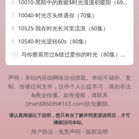
6
10010-黑暗中的救赎$时光漫漫初暖阳（69集）张集骏&于婉儿&贾翼瑄
7
10040-时光尽头终遇你（70集）
8
10525-我在时光长河里流浪（60集）
9
10540-时光逆转60s（80集）
10
与你擦肩而过&错过爱你的时光（80集）朱一未白昕怡
声明：本站内容由网络自动抓取。本站不储存、复
制、传播任何文件，仅作个人公益学习，请勿非法
&商业传播。如有侵权，请联系
(zhan886699#163.com)告知删除。
请认真阅读以下说明，您只有在了解并同意该说明后，才可
继续访问本站。
用户协议
-
免责声明
-
版权说明