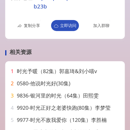
b23b
复制分享
立即访问
加入群聊
相关资源
1
时光予暖（82集）郭嘉琦&刘小喵v
2
0580-他说时光好(30集)
3
9836-银河里的时光（64集）田熙雯
4
9920-时光正好之老婆快跑(80集）李梦莹
5
9977-时光不敌我爱你（120集）李胜楠