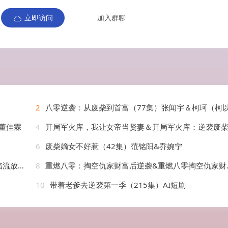
立即访问
加入群聊
2
八零逆袭：从废柴到首富（77集）张闻宇＆柯珂（柯
董佳霖
4
开局军火库，我让女帝当贤妻＆开局军火库：逆袭废柴称帝（83集）孙雪阳＆隋安
6
废柴嫡女不好惹（42集）范铭阳&乔婉宁
AI短剧
8
重燃八零：掏空仇家财富后逆袭&重燃八零掏空仇家财富后逆袭（71集）郭建清&刘雪莹
10
带着老爹去逆袭第一季（215集）AI短剧