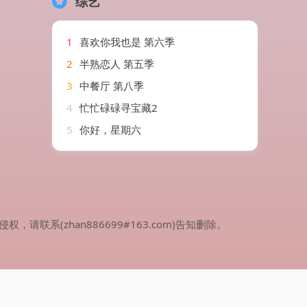
综艺
1
喜欢你我也是 第六季
2
半熟恋人 第五季
3
中餐厅 第八季
4
忙忙碌碌寻宝藏2
5
你好，星期六
(zhan886699#163.com)告知删除。