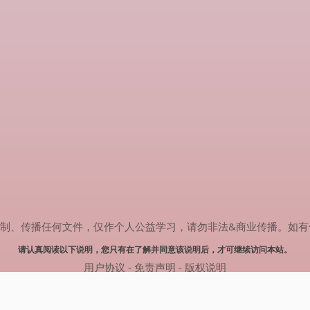
传播任何文件，仅作个人公益学习，请勿非法&商业传播。如有侵权，请联系
请认真阅读以下说明，您只有在了解并同意该说明后，才可继续访问本站。
用户协议
-
免责声明
-
版权说明
© 2024 肥猫追剧 Powered by mao.souldebug.com
网站地图