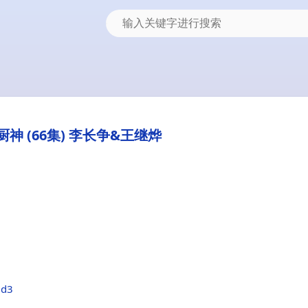
神 (66集) 李长争&王继烨
3d3