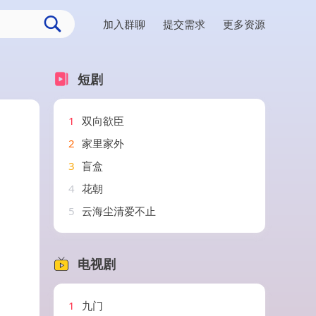
加入群聊
提交需求
更多资源
短剧
1
双向欲臣
2
家里家外
3
盲盒
4
花朝
5
云海尘清爱不止
电视剧
1
九门