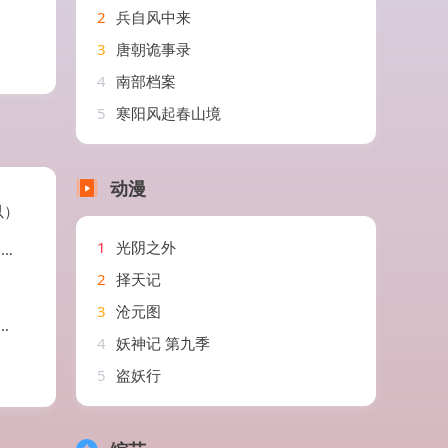
2
兵自风中来
3
唐朝诡事录
4
南部档案
5
寒阳风起春山境
动漫
以）
1
光阴之外
蓉
2
择天记
3
沧元图
4
妖神记 第九季
5
盗妖行