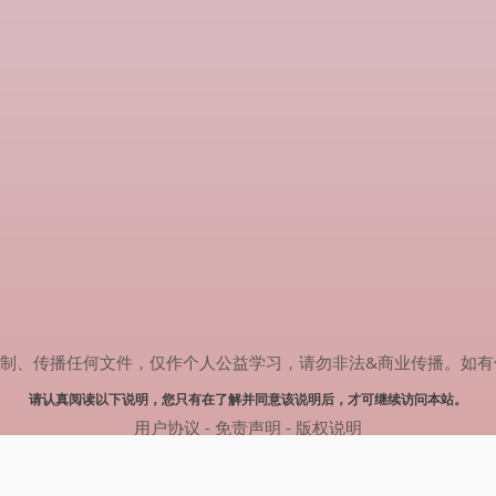
传播任何文件，仅作个人公益学习，请勿非法&商业传播。如有侵权，请联系
请认真阅读以下说明，您只有在了解并同意该说明后，才可继续访问本站。
用户协议
-
免责声明
-
版权说明
© 2024 肥猫追剧 Powered by mao.souldebug.com
网站地图