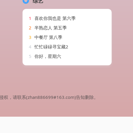
综艺
1
喜欢你我也是 第六季
2
半熟恋人 第五季
3
中餐厅 第八季
4
忙忙碌碌寻宝藏2
5
你好，星期六
(zhan886699#163.com)告知删除。