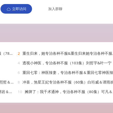
立即访问
加入群聊
&陈洁蕾
2
重生归来，她专治各种不服&重生归来她专治各种不服（53集）杜铁柱&王煜可晴
4
透视小神医，专治各种不服（103集）刘哲宇&叶一宁
6
重回七零：神医辣妻，专治各种不服＆重回七零神医辣妻专治各种不服（80集）谭熙哲＆罗永
＆罗永瑶
8
冲喜，煞星王妃专治各种不服（60集）白珩威＆谭雨
雷馥缦
10
摊牌了：我千术通神，专治各种不服（80集）可凡＆木木