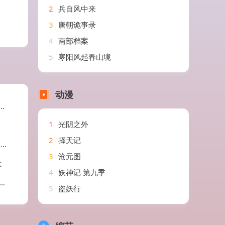
2
兵自风中来
3
唐朝诡事录
4
南部档案
5
寒阳风起春山境
动漫
1
光阴之外
2
择天记
瑶
3
沧元图
欢
4
妖神记 第九季
5
盗妖行