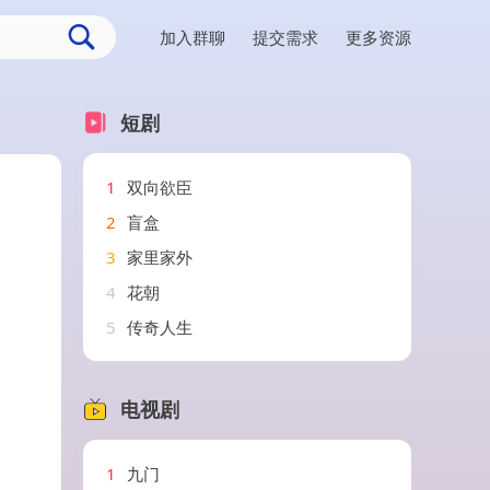
加入群聊
提交需求
更多资源
短剧
1
双向欲臣
2
盲盒
3
家里家外
4
花朝
5
传奇人生
电视剧
1
九门