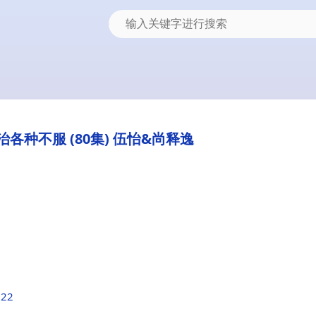
各种不服 (80集) 伍怡&尚释逸
022