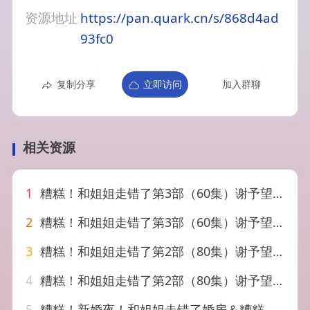
资源地址
https://pan.quark.cn/s/868d4ad
93fc0
复制分享
立即访问
加入群聊
相关资源
1
糟糕！和姐姐走错了第3部（60集）谢予望&汪海敏
2
糟糕！和姐姐走错了第3部（60集）谢予望＆汪海敏
3
糟糕！和姐姐走错了第2部（80集）谢予望＆汪海敏
4
糟糕！和姐姐走错了第2部（80集）谢予望&汪海敏
5
糟糕！新婚夜！和姐姐走错了婚房＆糟糕新婚夜和姐姐走错了婚房（77集）陈小满&韩笑&黄金成＆潘知鹏