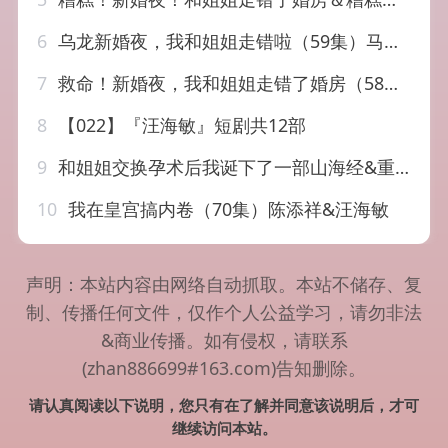
6
乌龙新婚夜，我和姐姐走错啦（59集）马骁凡＆烨喵
7
救命！新婚夜，我和姐姐走错了婚房（58集）盛一辰＆赵偲佟
8
【022】『汪海敏』短剧共12部
9
和姐姐交换孕术后我诞下了一部山海经&重生后好孕莲打脸心机长姐（45集）杜培源&岳雨婷
10
我在皇宫搞内卷（70集）陈添祥&汪海敏
声明：本站内容由网络自动抓取。本站不储存、复
制、传播任何文件，仅作个人公益学习，请勿非法
&商业传播。如有侵权，请联系
(zhan886699#163.com)告知删除。
请认真阅读以下说明，您只有在了解并同意该说明后，才可
继续访问本站。