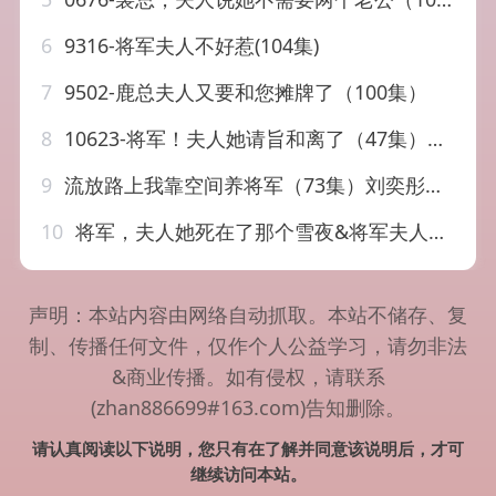
6
9316-将军夫人不好惹(104集)
7
9502-鹿总夫人又要和您摊牌了（100集）
8
10623-将军！夫人她请旨和离了（47集）王蔼玲
9
流放路上我靠空间养将军（73集）刘奕彤&莫文卓
10
将军，夫人她死在了那个雪夜&将军夫人她死在了那个雪夜（65集）AI短剧
声明：本站内容由网络自动抓取。本站不储存、复
制、传播任何文件，仅作个人公益学习，请勿非法
&商业传播。如有侵权，请联系
(zhan886699#163.com)告知删除。
请认真阅读以下说明，您只有在了解并同意该说明后，才可
继续访问本站。