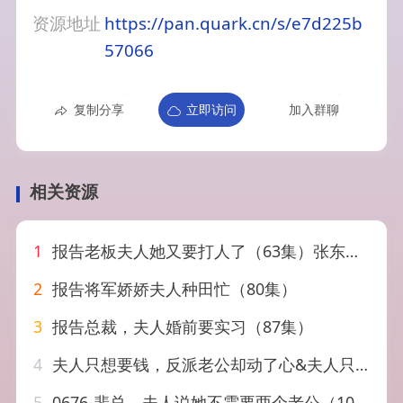
资源地址
https://pan.quark.cn/s/e7d225b
57066
复制分享
立即访问
加入群聊
相关资源
1
报告老板夫人她又要打人了（63集）张东梓&朱傲宇
2
报告将军娇娇夫人种田忙（80集）
3
报告总裁，夫人婚前要实习（87集）
4
夫人只想要钱，反派老公却动了心&夫人只想要钱反派老公却动了心（88集）AI短剧
5
0676-裴总，夫人说她不需要两个老公（109集）