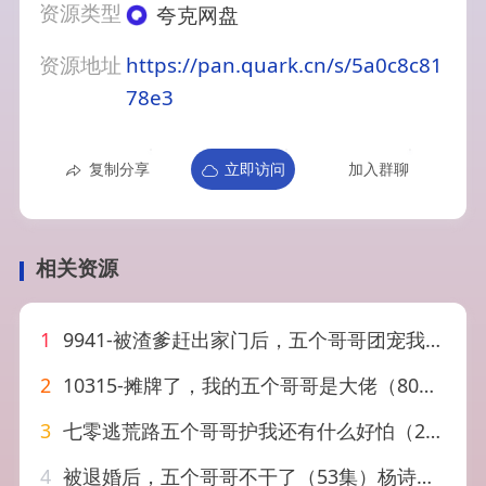
资源类型
夸克网盘
资源地址
https://pan.quark.cn/s/5a0c8c81
78e3
复制分享
立即访问
加入群聊
相关资源
1
9941-被渣爹赶出家门后，五个哥哥团宠我（80集）
2
10315-摊牌了，我的五个哥哥是大佬（80集）
3
七零逃荒路五个哥哥护我还有什么好怕（26集）
4
被退婚后，五个哥哥不干了（53集）杨诗倩＆郭家铭