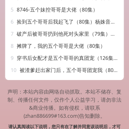
5
8746-五个妹控哥哥是大佬（80集）
6
捡到五个哥哥后我起飞了（80集）杨姝音&傅山见
7
破产后被哥哥扔到他死对头家里（79集）刘兰博&刘夕语
8
摊牌了，我的五个哥哥是大佬（80集）
9
穿书后女配才是五个哥哥的真团宠（126集）钟政＆李丫丫
10
被渣爹赶出家门后，五个哥哥团宠我（80集）
声明：本站内容由网络自动抓取。本站不储存、复
制、传播任何文件，仅作个人公益学习，请勿非法
&商业传播。如有侵权，请联系
(zhan886699#163.com)告知删除。
请认真阅读以下说明，您只有在了解并同意该说明后，才可