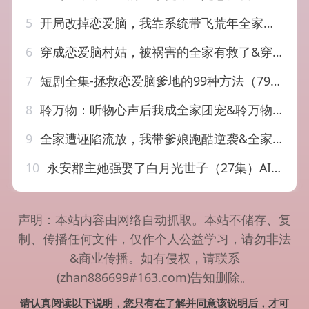
5
开局改掉恋爱脑，我靠系统带飞荒年全家（60集）宋喃&蒋未
6
穿成恋爱脑村姑，被祸害的全家有救了&穿成恋爱脑村姑被祸害的全家有救了（77集）张莹莹
7
短剧全集-拯救恋爱脑爹地的99种方法（79集）彭丹丹
8
聆万物：听物心声后我成全家团宠&聆万物听物心声后我成全家团宠（70集）AI短剧
9
全家遭诬陷流放，我带爹娘跑酷逆袭&全家遭诬陷流放我带爹娘跑酷逆袭（44集）AI短剧
10
永安郡主她强娶了白月光世子（27集）AI短剧
声明：本站内容由网络自动抓取。本站不储存、复
制、传播任何文件，仅作个人公益学习，请勿非法
&商业传播。如有侵权，请联系
(zhan886699#163.com)告知删除。
请认真阅读以下说明，您只有在了解并同意该说明后，才可