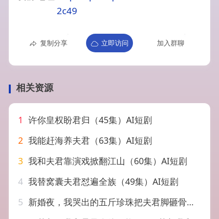
2c49
复制分享
立即访问
加入群聊
相关资源
1
许你皇权盼君归（45集）AI短剧
2
我能赶海养夫君（63集）AI短剧
3
我和夫君靠演戏掀翻江山（60集）AI短剧
4
我替窝囊夫君怼遍全族（49集）AI短剧
5
新婚夜，我哭出的五斤珍珠把夫君脚砸骨折了&新婚夜我哭出的五斤珍珠把夫君脚砸骨折了（50集）AI短剧