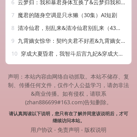
6
云梦归：我和暴君身体互换了&云梦归我和暴君身体互换了（120集）AI短剧
7
魔君的随身空调是只水獭（30集）AI短剧
8
清冷仙君，别乱来&清冷仙君别乱来（43集）AI短剧
9
九霄嫡女惊华：契约夫君不好惹&九霄嫡女惊华契约夫君不好惹（105集）AI短剧
10
穿成大夏昏君，我智斗后宫九妃&穿成大夏昏君我智斗后宫九妃（121集）AI短剧
声明：本站内容由网络自动抓取。本站不储存、复
制、传播任何文件，仅作个人公益学习，请勿非法
&商业传播。如有侵权，请联系
(zhan886699#163.com)告知删除。
请认真阅读以下说明，您只有在了解并同意该说明后，才可
继续访问本站。
用户协议
-
免责声明
-
版权说明