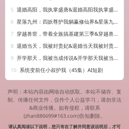
5
退婚高阳，我执掌盛唐&退婚高阳我执掌盛唐（67集）AI短剧
6
星落九州：四妖尊护我躺赢修仙界&星落九州四妖尊护我躺赢修仙界（57集）AI短剧
7
穿越兽世，带着全族搞基建第三季&穿越兽世带着全族搞基建第三季（120集）AI短剧
8
退婚当天，我被封贵妃&退婚当天我被封贵妃（47集）AI短剧
9
开学那天，我被当成传说&开学那天我被当成传说（80集）AI短剧
10
系统变前任小叔护我（45集）AI短剧
声明：本站内容由网络自动抓取。本站不储存、复
制、传播任何文件，仅作个人公益学习，请勿非法
&商业传播。如有侵权，请联系
(zhan886699#163.com)告知删除。
请认真阅读以下说明，您只有在了解并同意该说明后，才可