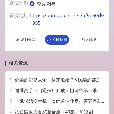
资源类型
夸克网盘
资源地址
https://pan.quark.cn/s/af9e60d0
1955
复制分享
立即访问
加入群聊
相关资源
1
砍柴的都是大帝，你来退婚？&砍柴的都是大帝你来退婚？（81集）AI短剧
2
遁世高手下山退婚后我成了祖师爷第四季（93集）AI短剧
3
一纸退婚换生机，冷面首辅化身护妻狂魔&一纸退婚换生机冷面首辅化身护妻狂魔（50集）AI短剧
4
我替窝囊夫君怼遍全族（49集）AI短剧