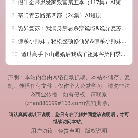
6
假千金带崽发家致富第五季（117集）AI短剧
7
寒门青云路第四部（24集）AI短剧
8
诡异复苏：我满身禁忌杀穿诡域&诡异复苏我满身禁忌杀穿诡域（48集）AI短剧
9
佛系小师妹，轻松整顿修仙界&佛系小师妹轻松整顿修仙界（46集）AI短剧
10
遁世高手下山退婚后我成了祖师爷第四季（93集）AI短剧
声明：本站内容由网络自动抓取。本站不储存、复
制、传播任何文件，仅作个人公益学习，请勿非法
&商业传播。如有侵权，请联系
(zhan886699#163.com)告知删除。
请认真阅读以下说明，您只有在了解并同意该说明后，才可
继续访问本站。
用户协议
-
免责声明
-
版权说明