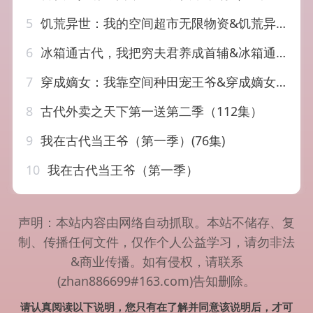
5
饥荒异世：我的空间超市无限物资&饥荒异世我的空间超市无限物资（60集）AI短剧
6
冰箱通古代，我把穷夫君养成首辅&冰箱通古代我把穷夫君养成首辅（45集）AI短剧
7
穿成嫡女：我靠空间种田宠王爷&穿成嫡女我靠空间种田宠王爷（81集）AI短剧
8
古代外卖之天下第一送第二季（112集）
9
我在古代当王爷（第一季）(76集)
10
我在古代当王爷（第一季）
声明：本站内容由网络自动抓取。本站不储存、复
制、传播任何文件，仅作个人公益学习，请勿非法
&商业传播。如有侵权，请联系
(zhan886699#163.com)告知删除。
请认真阅读以下说明，您只有在了解并同意该说明后，才可