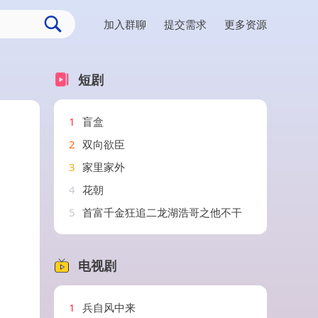
加入群聊
提交需求
更多资源
短剧
1
盲盒
2
双向欲臣
3
家里家外
4
花朝
5
首富千金狂追二龙湖浩哥之他不干
电视剧
1
兵自风中来