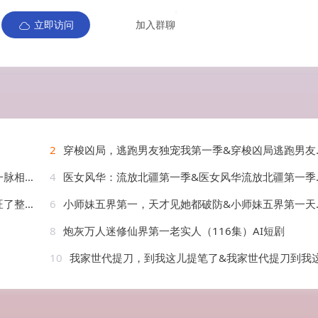
立即访问
加入群聊
2
穿梭凶局，逃跑男友独宠我第一季&穿梭凶局逃跑男友独宠我第一季（69集）AI短剧
）AI短剧
4
医女风华：流放北疆第一季&医女风华流放北疆第一季（92集）AI短剧
AI短剧
6
小师妹五界第一，天才见她都破防&小师妹五界第一天才见她都破防（51集）AI短剧
8
炮灰万人迷修仙界第一老实人（116集）AI短剧
10
我家世代提刀，到我这儿提笔了&我家世代提刀到我这儿提笔了(第一季)（90集）AI短