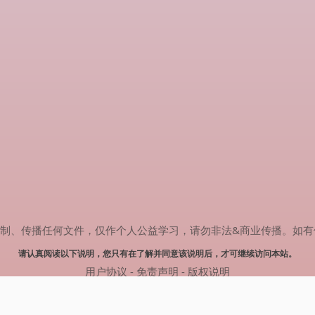
传播任何文件，仅作个人公益学习，请勿非法&商业传播。如有侵权，请联系
请认真阅读以下说明，您只有在了解并同意该说明后，才可继续访问本站。
用户协议
-
免责声明
-
版权说明
© 2024 肥猫追剧 Powered by mao.souldebug.com
网站地图