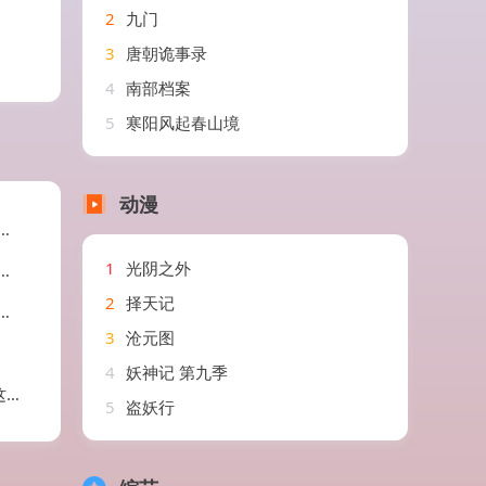
2
九门
3
唐朝诡事录
4
南部档案
5
寒阳风起春山境
动漫
1
光阴之外
2
择天记
3
沧元图
4
妖神记 第九季
剧
5
盗妖行