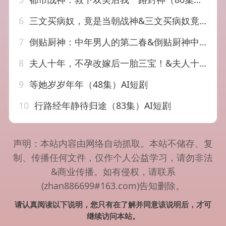
6
三文买病奴，竟是当朝战神&三文买病奴竟是当朝战神（61集）AI短剧
7
倒贴厨神：中年男人的第二春&倒贴厨神中年男人的第二春（48集）AI短剧
8
夫人十年，不孕改嫁后一胎三宝！&夫人十年不孕改嫁后一胎三宝（60集）AI短剧
9
等她岁岁年年（48集）AI短剧
10
行路经年静待归途（83集）AI短剧
声明：本站内容由网络自动抓取。本站不储存、复
制、传播任何文件，仅作个人公益学习，请勿非法
&商业传播。如有侵权，请联系
(zhan886699#163.com)告知删除。
请认真阅读以下说明，您只有在了解并同意该说明后，才可
继续访问本站。