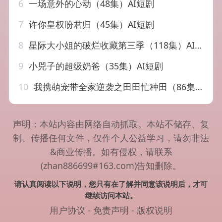
6
一场意外的心动（48集）AI短剧
7
许你皇权盼君归（45集）AI短剧
8
星际大小姐的破烂收藏第三季（118集）AI短剧
9
小兕子的超级奶爸（35集）AI短剧
10
我携萌宠带全家逆袭之田田忙种田（86集）AI短剧
声明：本站内容由网络自动抓取。本站不储存、复
制、传播任何文件，仅作个人公益学习，请勿非法
&商业传播。如有侵权，请联系
(zhan886699#163.com)告知删除。
请认真阅读以下说明，您只有在了解并同意该说明后，才可
继续访问本站。
用户协议
-
免责声明
-
版权说明