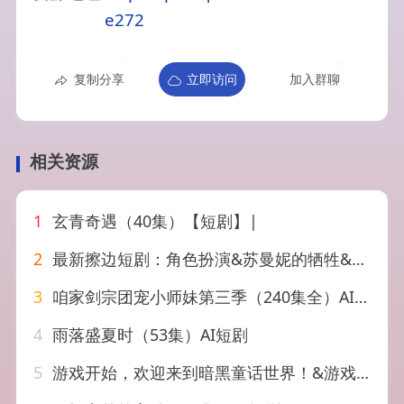
e272
复制分享
立即访问
加入群聊
相关资源
1
玄青奇遇（40集）【短剧】|
2
最新擦边短剧：角色扮演&苏曼妮的牺牲&硬不起来的丈夫&小姨子的角…
3
咱家剑宗团宠小师妹第三季（240集全）AI短剧 (2026)
4
雨落盛夏时（53集）AI短剧
5
游戏开始，欢迎来到暗黑童话世界！&游戏开始欢迎来到暗黑童话世界（93集）AI短剧