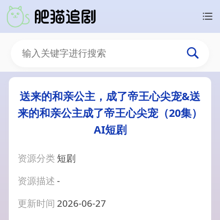
送来的和亲公主，成了帝王心尖宠&送
来的和亲公主成了帝王心尖宠（20集）
AI短剧
资源分类
短剧
资源描述
-
更新时间
2026-06-27