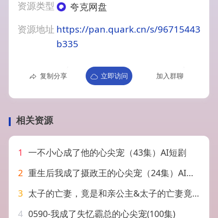
资源类型
夸克网盘
资源地址
https://pan.quark.cn/s/96715443
b335
复制分享
立即访问
加入群聊
相关资源
1
一不小心成了他的心尖宠（43集）AI短剧
2
重生后我成了摄政王的心尖宠（24集）AI短剧
3
太子的亡妻，竟是和亲公主&太子的亡妻竟是和亲公主（42集）AI短剧
4
0590-我成了失忆霸总的心尖宠(100集)