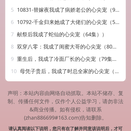
5
10831-替嫁夜我成了病娇老公的心尖宠（90集）
6
10792-千金归来她成了大佬们的心尖宠（57集）
7
献祭后我成了蛇仙的心尖宠（64集））
8
双穿八零：我成了闺蜜大哥的心尖宠（80集）苏俊翔&申晴
9
重生后，我成了冷面厂长的心尖宠（79集）李俊良&赵早儿
10
母凭子贵后，我成了时总全家的心尖宠（63集）谭圳豪＆付柔美琦
声明：本站内容由网络自动抓取。本站不储存、复
制、传播任何文件，仅作个人公益学习，请勿非法
&商业传播。如有侵权，请联系
(zhan886699#163.com)告知删除。
请认真阅读以下说明，您只有在了解并同意该说明后，才可