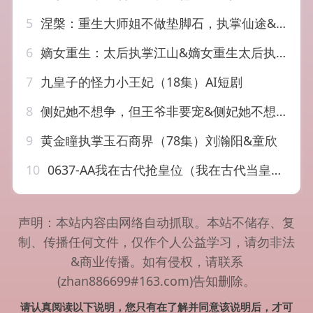
5
涅槃：重生大师姐不做垫脚石，执掌仙途&涅槃重生大师姐不做垫脚石执掌仙途（59集）AI短剧
6
嫡女重生：太后执掌江山&嫡女重生太后执掌江山（70集）AI短剧
7
九皇子的怪力小王妃（18集）AI短剧
8
侧妃她不想争，但王爷非要宠&侧妃她不想争但王爷非要宠（87集）AI短剧
9
黄金瞳执掌玉石商界（78集）刘瀚阳&童欣
10
0637-AA我在古代抢皇位（我在古代当皇子）（40集）
声明：本站内容由网络自动抓取。本站不储存、复
制、传播任何文件，仅作个人公益学习，请勿非法
&商业传播。如有侵权，请联系
(zhan886699#163.com)告知删除。
请认真阅读以下说明，您只有在了解并同意该说明后，才可