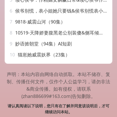
6
侯爷别慌，表小姐她只要钱&侯爷别慌表小姐她只要钱（31集）AI短剧
7
9818-威震山河（90集）
8
10519-天降娇妻腹黑老公别装傻&侧耳倾听你的心跳（91集）
9
妙语掀朝堂（94集）AI短剧
10
猫崽她威震妖界（23集）
声明：本站内容由网络自动抓取。本站不储存、复
制、传播任何文件，仅作个人公益学习，请勿非法
&商业传播。如有侵权，请联系
(zhan886699#163.com)告知删除。
请认真阅读以下说明，您只有在了解并同意该说明后，才可
继续访问本站。