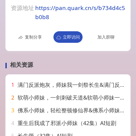
资源地址
https://pan.quark.cn/s/b734d4c5
b0b8
复制分享
立即访问
加入群聊
相关资源
1
满门反派炮灰，师妹我一剑祭长生&满门反派炮灰师妹我一剑祭长生（80集）AI短剧
2
软萌小师妹，一剑刺破天道&软萌小师妹一剑刺破天道（77集）AI短剧
3
佛系小师妹，轻松整顿修仙界&佛系小师妹轻松整顿修仙界（46集）AI短剧
4
重生后我成了邪派小师妹（42集）AI短剧
5
长生颂（32集）AI短剧