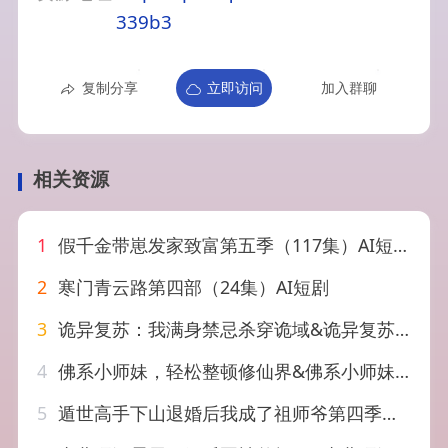
339b3
复制分享
立即访问
加入群聊
相关资源
1
假千金带崽发家致富第五季（117集）AI短剧
2
寒门青云路第四部（24集）AI短剧
3
诡异复苏：我满身禁忌杀穿诡域&诡异复苏我满身禁忌杀穿诡域（48集）AI短剧
4
佛系小师妹，轻松整顿修仙界&佛系小师妹轻松整顿修仙界（46集）AI短剧
5
遁世高手下山退婚后我成了祖师爷第四季（93集）AI短剧