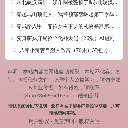
6
东北硬汉霸屏，娱乐圈被整顿了&东北硬汉霸屏娱乐圈被整顿了（30集）AI短剧
7
穿越成山顶洞人，我带领部落崛起第三季&穿越成山顶洞人我带领部落崛起第三季（36集）AI短剧
8
穿成路人甲，靠捡女主不要的礼物暴富第二季&穿成路人甲靠捡女主不要的礼物暴富第二季（30集）AI短剧
9
变身萌妹开局捡个化神大佬（26集）AI短剧
10
八零小辣妻靠怼人致富（70集）AI短剧
声明：本站内容由网络自动抓取。本站不储存、复
制、传播任何文件，仅作个人公益学习，请勿非法
&商业传播。如有侵权，请联系
(zhan886699#163.com)告知删除。
请认真阅读以下说明，您只有在了解并同意该说明后，才可
继续访问本站。
用户协议
-
免责声明
-
版权说明