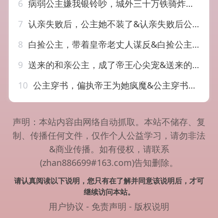
6
病弱公主嫌我银铃吵，城外三十万铁骑炸了&病弱公主嫌我银铃吵城外三十万铁骑炸了（61集）AI短剧
7
认亲失败后，公主她不装了&认亲失败后公主她不装了（60集）AI短剧
8
白捡公主，带着皇帝老丈人谋反&白捡公主带着皇帝老丈人谋反（72集）AI短剧
9
送来的和亲公主，成了帝王心尖宠&送来的和亲公主成了帝王心尖宠（20集）AI短剧
10
公主穿书，偏执帝王为她疯魔&公主穿书偏执帝王为她疯魔（45集）AI短剧
声明：本站内容由网络自动抓取。本站不储存、复
制、传播任何文件，仅作个人公益学习，请勿非法
&商业传播。如有侵权，请联系
(zhan886699#163.com)告知删除。
请认真阅读以下说明，您只有在了解并同意该说明后，才可
继续访问本站。
用户协议
-
免责声明
-
版权说明