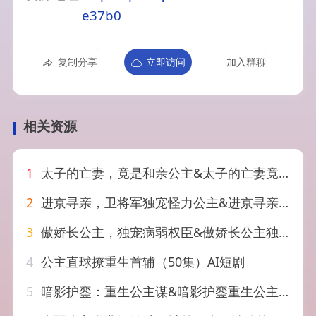
e37b0
复制分享
立即访问
加入群聊
相关资源
1
太子的亡妻，竟是和亲公主&太子的亡妻竟是和亲公主（42集）AI短剧
2
进京寻亲，卫将军独宠怪力公主&进京寻亲卫将军独宠怪力公主（114集）AI短剧
3
傲娇长公主，独宠病弱权臣&傲娇长公主独宠病弱权臣（50集）AI短剧
4
公主直球撩重生首辅（50集）AI短剧
5
暗影护銮：重生公主谋&暗影护銮重生公主谋（112集）AI短剧