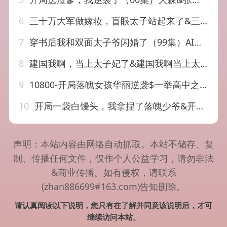
6
三十万大军做嫁妆，盲眼太子站起来了&三十万大军做嫁妆盲眼太子站起来了（51集）AI短剧
7
穿书后我和双面太子爷闪婚了（99集）AI短剧
8
建国我啊，当上太子妃了&建国我啊当上太子妃了（20集）AI短剧
9
10800-开局落魄女孩华丽逆袭$一举高中之励志女孩（70集）
10
开局一袋白馒头，我拿捏了落魄少爷&开局一袋白馒头我拿捏了落魄少爷（40集）AI短剧
声明：本站内容由网络自动抓取。本站不储存、复
制、传播任何文件，仅作个人公益学习，请勿非法
&商业传播。如有侵权，请联系
(zhan886699#163.com)告知删除。
请认真阅读以下说明，您只有在了解并同意该说明后，才可
继续访问本站。