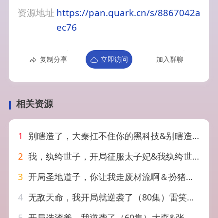
资源地址
https://pan.quark.cn/s/8867042a
ec76
复制分享
立即访问
加入群聊
相关资源
1
别瞎造了，大秦扛不住你的黑科技&别瞎造了大秦扛不住你的黑科技（51集）AI短剧
2
我，纨绔世子，开局征服太子妃&我纨绔世子开局征服太子妃（80集）AI短剧
3
开局圣地道子，你让我走废材流啊＆扮猪吃虎太爽了！圣地道子的逆袭路（86集）厉家兵＆寇诗翎＆周子琪＆王诗晴＆杨晞恩
4
无敌天命，我开局就逆袭了（80集）雷笑言＆张灵菲
5
开局选渣爹，我逆袭了（60集）大森&张若辰