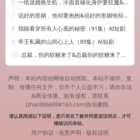
6
一纸退婚换生机，冷面首辅化身护妻狂魔&一纸退婚换生机冷面首辅化身护妻狂魔（50集）AI短剧
7
说好的形婚，他却要抱抱&说好的形婚他却要抱抱（61集）AI短剧
8
我能看穿所有人心底的秘密（91集）AI短剧
9
帝王私藏的山间心上人（89集）AI短剧
10
总裁，你的软糖来了&总裁你的软糖来了（30集）AI短剧
声明：本站内容由网络自动抓取。本站不储存、复
制、传播任何文件，仅作个人公益学习，请勿非法
&商业传播。如有侵权，请联系
(zhan886699#163.com)告知删除。
请认真阅读以下说明，您只有在了解并同意该说明后，才可
继续访问本站。
用户协议
-
免责声明
-
版权说明