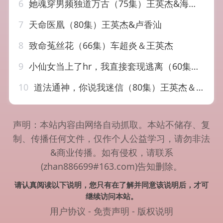
6
她魂穿男频独道万古（75集）王英杰&海依凡
7
天命医凰（80集）王英杰&卢香汕
8
致命菟丝花（66集）车超炎＆王英杰
9
小仙女当上了hr，我直接套现逃离（60集）王英杰&张凯悦
10
道法通神，你说我迷信（80集）王英杰＆尹司思
声明：本站内容由网络自动抓取。本站不储存、复
制、传播任何文件，仅作个人公益学习，请勿非法
&商业传播。如有侵权，请联系
(zhan886699#163.com)告知删除。
请认真阅读以下说明，您只有在了解并同意该说明后，才可
继续访问本站。
用户协议
-
免责声明
-
版权说明