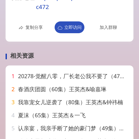
c472
复制分享
立即访问
加入群聊
相关资源
1
20278-觉醒八零，厂长老公我不要了（47集）王英杰＆刘欣悦
2
春酒庆团圆（60集）王英杰&喻嘉琳
3
我靠宠女儿逆袭了（80集）王英杰&钟祎楠
4
夏沫（65集）王英杰＆一飞
5
认亲宴，我亲手断了她的豪门梦（49集）张杰＆卢巧