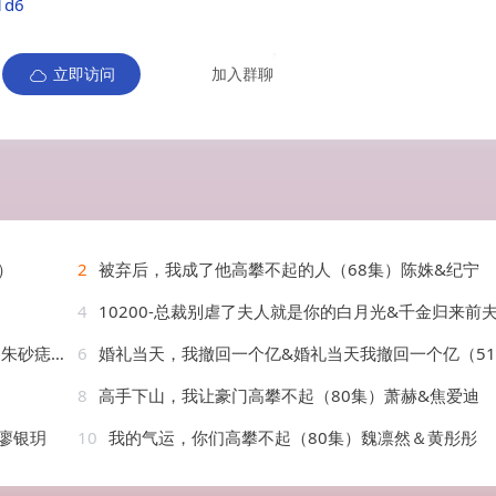
1d6
立即访问
加入群聊
）
2
被弃后，我成了他高攀不起的人（68集）陈姝&纪宁
）
4
10200-总裁别虐了夫人就是你的白月光&千金归来前夫他高攀不起（80集）徐忠
男&尹一博
6
婚礼当天，我撤回一个亿&婚礼当天我撤回一个亿（51集）宗妍初&贺龙天
8
高手下山，我让豪门高攀不起（80集）萧赫&焦爱迪
廖银玥
10
我的气运，你们高攀不起（80集）魏凛然＆黄彤彤