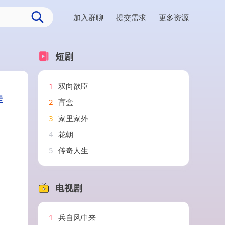
加入群聊
提交需求
更多资源
短剧
1
双向欲臣
佳
2
盲盒
3
家里家外
4
花朝
5
传奇人生
电视剧
1
兵自风中来