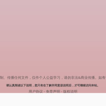
传播任何文件，仅作个人公益学习，请勿非法&商业传播。如有侵权，请联系
请认真阅读以下说明，您只有在了解并同意该说明后，才可继续访问本站。
用户协议
-
免责声明
-
版权说明
© 2024 肥猫追剧 Powered by mao.souldebug.com
网站地图