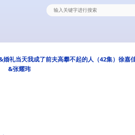
&婚礼当天我成了前夫高攀不起的人（42集）徐嘉
&张耀玮