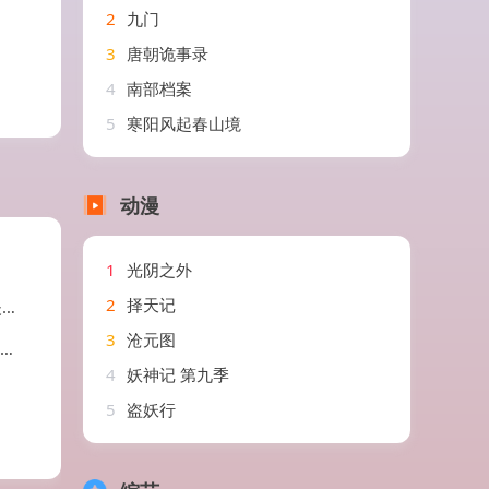
2
九门
3
唐朝诡事录
4
南部档案
5
寒阳风起春山境
动漫
1
光阴之外
2
择天记
慧
3
沧元图
4
妖神记 第九季
5
盗妖行