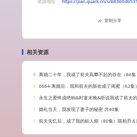
资源地址
https://pan.quark.cn/s/68360db53
复制分享
相关资源
1
离婚二十年，我成了前夫高攀不起的存在（86集
3
0664-离婚后，我和前夫的新欢成了闺蜜（62集
5
永生之爱终成绝响&时宴未晚&听说我成了前夫的朱砂痣（56集）赵英
7
婚礼当天，我发现了妻子的秘密 共40集
9
前夫失忆后，成了我的粘人精（80集）陈柏乔＆