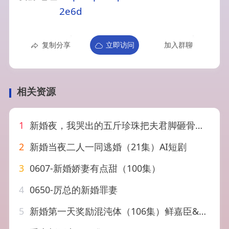
2e6d
复制分享
立即访问
加入群聊
相关资源
1
新婚夜，我哭出的五斤珍珠把夫君脚砸骨折了&新婚夜我哭出的五斤珍珠把夫君脚砸骨折了（50集）AI短剧
2
新婚当夜二人一同逃婚（21集）AI短剧
3
0607-新婚娇妻有点甜（100集）
4
0650-厉总的新婚罪妻
5
新婚第一天奖励混沌体（106集）鲜嘉臣&宋妍初&初一