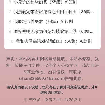
6
小兕子的超级奶爸（35集）AI短剧
7
我携萌宠带全家逆袭之田田忙种田（86集）AI短剧
8
我能赶海养夫君（63集）AI短剧
9
师尊明明无敌为何怂如蝼蚁第二季（68集）AI短剧
10
我和夫君靠演戏掀翻江山（60集）AI短剧
声明：本站内容由网络自动抓取。本站不储存、复
制、传播任何文件，仅作个人公益学习，请勿非法
&商业传播。如有侵权，请联系
(zhan886699#163.com)告知删除。
请认真阅读以下说明，您只有在了解并同意该说明后，才可
继续访问本站。
用户协议
-
免责声明
-
版权说明