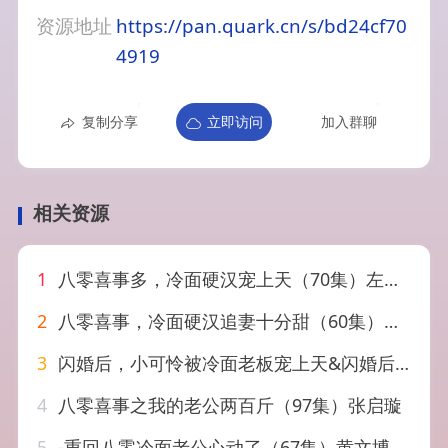
资源地址
https://pan.quark.cn/s/bd24cf70
4919
复制分享
立即访问
加入群聊
相关资源
1
八零喜事多，冷面硬汉宠上天（70集）左馨&张凤鑫
2
八零喜事，冷面硬汉追妻十分甜（60集）付予&石佳
3
闪婚后，小可怜被冷面老板宠上天&闪婚后小可怜被冷面老板宠上天（87集）杨佳蕾&向昊
4
八零喜事之我的老公两百斤（97集）张启璇
5
-重回八零冷面老公心动了（67集）黄文博&王小亿