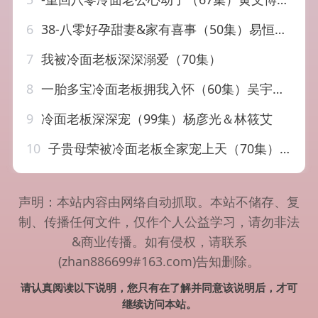
6
38-八零好孕甜妻&家有喜事（50集）易恒&孙丛姗
7
我被冷面老板深深溺爱（70集）
8
一胎多宝冷面老板拥我入怀（60集）吴宇航&徐小舒
9
冷面老板深深宠（99集）杨彦光＆林筱艾
10
子贵母荣被冷面老板全家宠上天（70集）邵之鹏＆车超炎
声明：本站内容由网络自动抓取。本站不储存、复
制、传播任何文件，仅作个人公益学习，请勿非法
&商业传播。如有侵权，请联系
(zhan886699#163.com)告知删除。
请认真阅读以下说明，您只有在了解并同意该说明后，才可
继续访问本站。