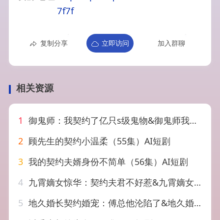
7f7f
复制分享
立即访问
加入群聊
相关资源
1
御鬼师：我契约了亿只s级鬼物&御鬼师我契约了亿只s级鬼物（80集）AI短剧
2
顾先生的契约小温柔（55集）AI短剧
3
我的契约夫婿身份不简单（56集）AI短剧
4
九霄嫡女惊华：契约夫君不好惹&九霄嫡女惊华契约夫君不好惹（105集）AI短剧
5
地久婚长契约婚宠：傅总他沦陷了&地久婚长契约婚宠傅总他沦陷了（115集）AI短剧