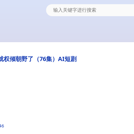
权倾朝野了（76集）AI短剧
46