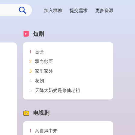
加入群聊
提交需求
更多资源
短剧
1
盲盒
2
双向欲臣
3
家里家外
4
花朝
5
天降太奶奶是修仙老祖
电视剧
1
兵自风中来