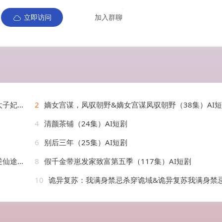
立即访问
加入群聊
AI短剧
2
嫡女宫谋，凤驭朝野&嫡女宫谋凤驭朝野（38集）AI
4
清颜茶铺（24集）AI短剧
6
别后三年（25集）AI短剧
AI短剧
8
假千金带崽发家致富第五季（117集）AI短剧
10
诡异复苏：我满身禁忌杀穿诡域&诡异复苏我满身禁忌杀穿诡域（48集）AI短