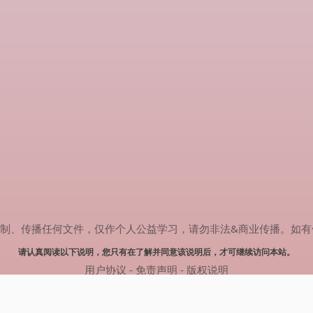
传播任何文件，仅作个人公益学习，请勿非法&商业传播。如有侵权，请联系
请认真阅读以下说明，您只有在了解并同意该说明后，才可继续访问本站。
用户协议
-
免责声明
-
版权说明
© 2024 肥猫追剧 Powered by mao.souldebug.com
网站地图