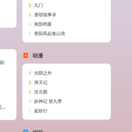
2
九门
3
唐朝诡事录
4
南部档案
5
寒阳风起春山境
动漫
短剧
1
光阴之外
2
择天记
3
沧元图
4
妖神记 第九季
剧
5
盗妖行