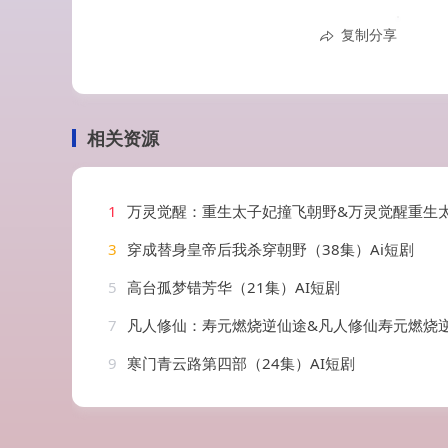
复制分享
相关资源
1
万灵觉醒：重生太子妃撞飞朝野&万灵觉醒重生太子妃撞飞朝野（67集）
3
穿成替身皇帝后我杀穿朝野（38集）Ai短剧
5
高台孤梦错芳华（21集）AI短剧
7
凡人修仙：寿元燃烧逆仙途&凡人修仙寿元燃烧逆仙途（97集）
9
寒门青云路第四部（24集）AI短剧