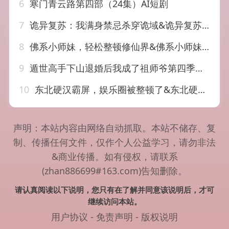
6
寒门青云路第四部（24集）AI短剧
7
诡异复苏：我满身禁忌杀穿诡域&诡异复苏我满身禁忌杀穿诡域（48集）AI短剧
8
佛系小师妹，轻松整顿修仙界&佛系小师妹轻松整顿修仙界（46集）AI短剧
9
遁世高手下山退婚后我成了祖师爷第四季（93集）AI短剧
10
东北硬汉霸屏，娱乐圈被整顿了&东北硬汉霸屏娱乐圈被整顿了（30集）AI短剧
声明：本站内容由网络自动抓取。本站不储存、复
制、传播任何文件，仅作个人公益学习，请勿非法
&商业传播。如有侵权，请联系
(zhan886699#163.com)告知删除。
请认真阅读以下说明，您只有在了解并同意该说明后，才可
继续访问本站。
用户协议
-
免责声明
-
版权说明