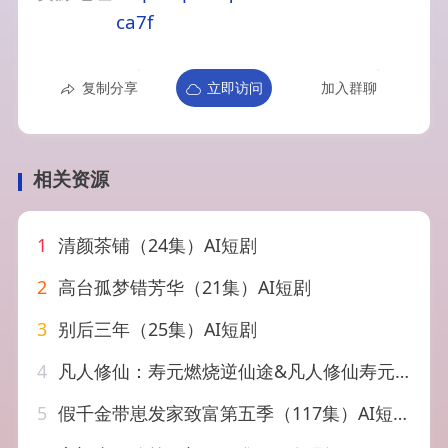
ca7f
复制分享
立即访问
加入群聊
相关资源
1
清颜茶铺（24集）AI短剧
2
高台孤梦错芳华（21集）AI短剧
3
别后三年（25集）AI短剧
4
凡人修仙：寿元燃烧逆仙途&凡人修仙寿元燃烧逆仙途（97集）AI短剧
5
假千金带崽发家致富第五季（117集）AI短剧