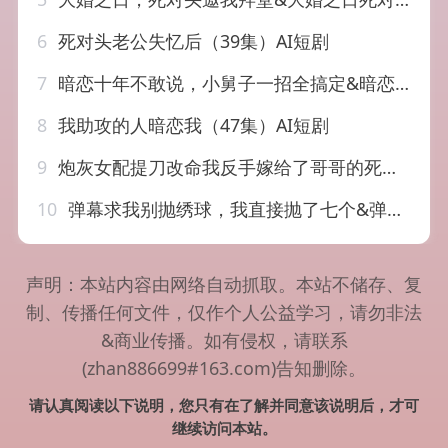
6
死对头老公失忆后（39集）AI短剧
7
暗恋十年不敢说，小舅子一招全搞定&暗恋十年不敢说小舅子一招全搞定（85集）AI短剧
8
我助攻的人暗恋我（47集）AI短剧
9
炮灰女配提刀改命我反手嫁给了哥哥的死对头（84集）AI短剧
10
弹幕求我别抛绣球，我直接抛了七个&弹幕求我别抛绣球我直接抛了七个（20集）AI短剧
声明：本站内容由网络自动抓取。本站不储存、复
制、传播任何文件，仅作个人公益学习，请勿非法
&商业传播。如有侵权，请联系
(zhan886699#163.com)告知删除。
请认真阅读以下说明，您只有在了解并同意该说明后，才可
继续访问本站。