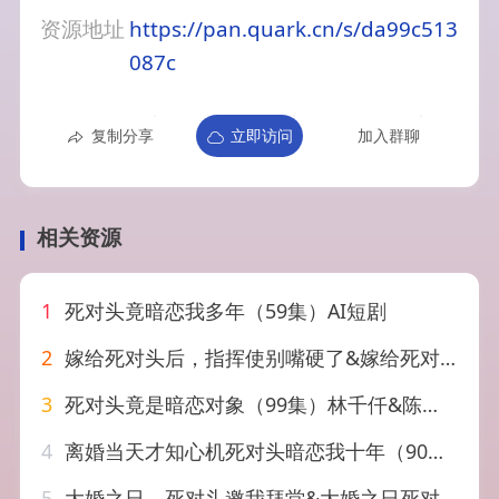
资源地址
https://pan.quark.cn/s/da99c513
087c
复制分享
立即访问
加入群聊
相关资源
1
死对头竟暗恋我多年（59集）AI短剧
2
嫁给死对头后，指挥使别嘴硬了&嫁给死对头后指挥使别嘴硬了（50集）AI短剧
3
死对头竟是暗恋对象（99集）林千仟&陈智慧
4
离婚当天才知心机死对头暗恋我十年（90集）鞠可儿&刘承林
5
大婚之日，死对头邀我拜堂&大婚之日死对头邀我拜堂（30集）AI短剧