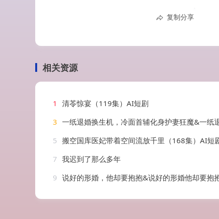
复制分享
相关资源
1
清苓惊宴（119集）AI短剧
3
一纸退婚换生机，冷面首辅化身护妻狂魔&一纸退婚换生机冷面首辅化身护妻狂魔（50集
5
搬空国库医妃带着空间流放千里（168集）AI短
7
我迟到了那么多年
9
说好的形婚，他却要抱抱&说好的形婚他却要抱抱（61集）