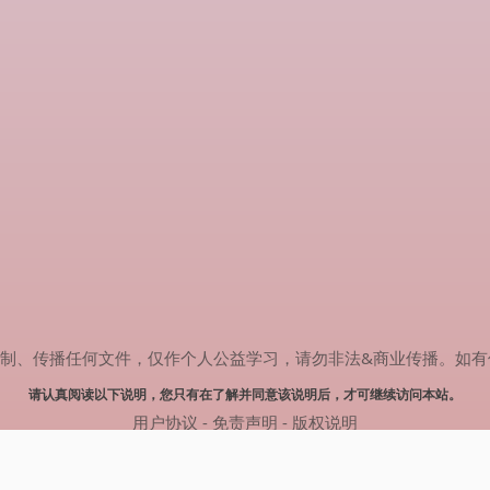
传播任何文件，仅作个人公益学习，请勿非法&商业传播。如有侵权，请联系
请认真阅读以下说明，您只有在了解并同意该说明后，才可继续访问本站。
用户协议
-
免责声明
-
版权说明
© 2024 肥猫追剧 Powered by mao.souldebug.com
网站地图