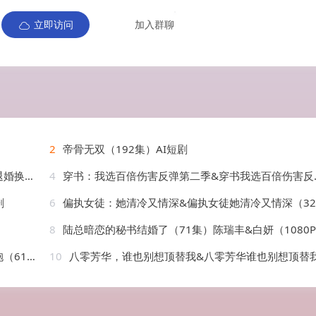
立即访问
加入群聊
2
帝骨无双（192集）AI短剧
）AI短剧
4
穿书：我选百倍伤害反弹第二季&穿书我选百倍伤害反弹第二季（21集）AI短剧
剧
6
偏执女徒：她清冷又情深&偏执女徒她清冷又情深（32集）AI短剧
8
陆总暗恋的秘书结婚了（71集）陈瑞丰&白妍（1080
AI短剧
10
八零芳华，谁也别想顶替我&八零芳华谁也别想顶替我（85集）AI短