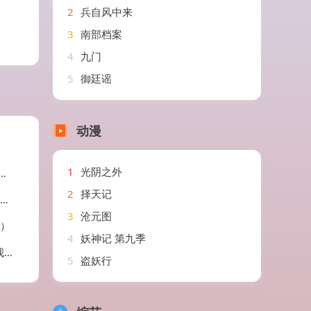
2
兵自风中来
3
南部档案
4
九门
5
御廷谣
动漫
1
光阴之外
2
择天记
3
沧元图
P）
4
妖神记 第九季
剧
5
盗妖行