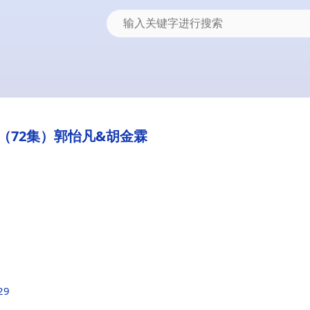
（72集）郭怡凡&胡金霖
29