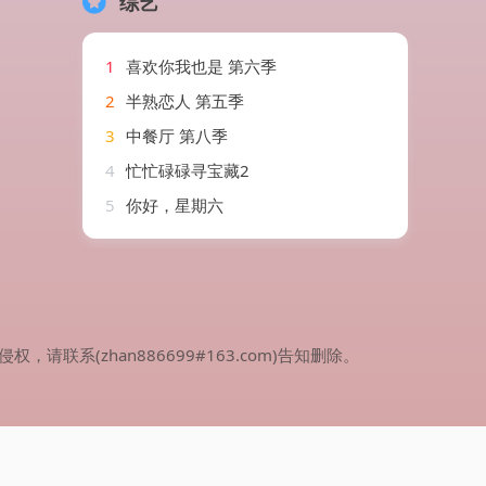
综艺
1
喜欢你我也是 第六季
2
半熟恋人 第五季
3
中餐厅 第八季
4
忙忙碌碌寻宝藏2
5
你好，星期六
(zhan886699#163.com)告知删除。