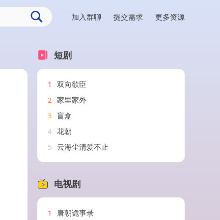
加入群聊
提交需求
更多资源
短剧
1
双向欲臣
2
家里家外
3
盲盒
4
花朝
5
云海尘清爱不止
电视剧
1
唐朝诡事录